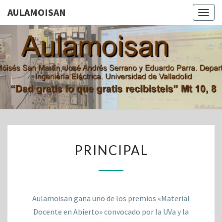
AULAMOISAN
Togg
navig
AULAMOI
Aula De
Moisés San
Martín, Jose
Andrés
Serrano Y
Eduardo
Parra.
Departamento
De Ingeniería
PRINCIPAL
Eléctrica.
PRINCIPAL
Universidad
De Valladolid
Aulamoisan gana uno de los premios «Material
Docente en Abierto» convocado por la UVa y la