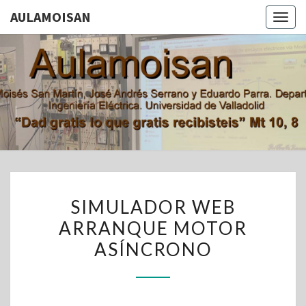
AULAMOISAN
Togg
navig
AULAMOI
Aula De
Moisés San
Martín, Jose
Andrés
Serrano Y
Eduardo
Parra.
Departamento
De Ingeniería
SIMULADOR
Eléctrica.
SIMULADOR WEB
Universidad
WEB
De Valladolid
ARRANQUE MOTOR
ARRANQUE
ASÍNCRONO
MOTOR
ASÍNCRONO