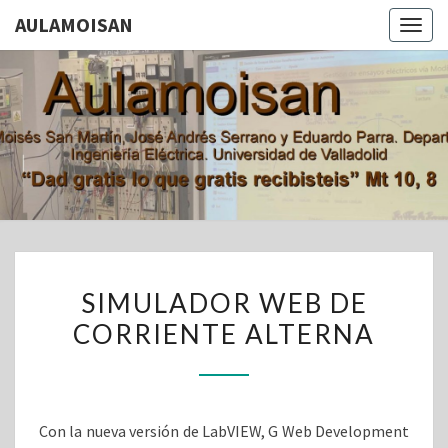
AULAMOISAN
Togg
navig
AULAMOI
Aula De
Moisés San
Martín, Jose
Andrés
Serrano Y
Eduardo
Parra.
Departamento
De Ingeniería
SIMULADOR
Eléctrica.
SIMULADOR WEB DE
Universidad
WEB
De Valladolid
CORRIENTE ALTERNA
DE
CORRIENTE
ALTERNA
Con la nueva versión de LabVIEW, G Web Development