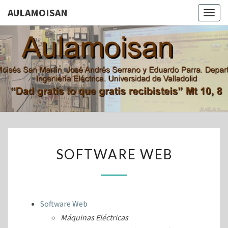
AULAMOISAN
Togg
navig
AULAMOI
Aula De
Moisés San
Martín, Jose
Andrés
Serrano Y
Eduardo
Parra.
Departamento
De Ingeniería
SOFTWARE
Eléctrica.
SOFTWARE WEB
Universidad
WEB
De Valladolid
Software Web
Máquinas Eléctricas