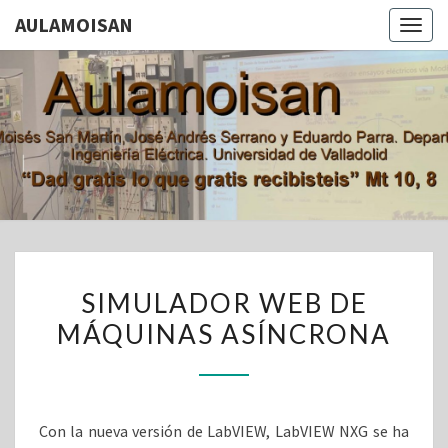
AULAMOISAN
Togg
navig
AULAMOI
Aula De
Moisés San
Martín, Jose
Andrés
Serrano Y
Eduardo
Parra.
Departamento
De Ingeniería
SIMULADOR
Eléctrica.
SIMULADOR WEB DE
Universidad
WEB
De Valladolid
MÁQUINAS ASÍNCRONA
DE
MÁQUINAS
ASÍNCRONA
Con la nueva versión de LabVIEW, LabVIEW NXG se ha